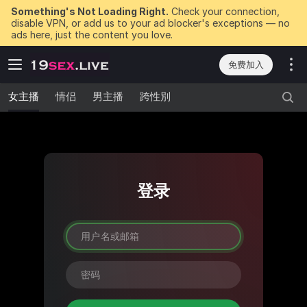
Something's Not Loading Right.
Check your connection,
disable VPN, or add us to your ad blocker's exceptions — no
ads here, just the content you love.
免费加入
女主播
情侣
男主播
跨性別
登录